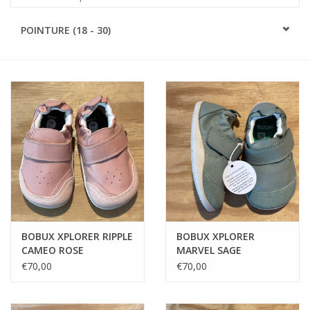
SOFTSOLES
POINTURE (18 - 30)
ACCESSOIRES
Cartes-cadeaux
MESUREZ LES PIEDS!
#MYCLIENTSARETHECUTEST
BOBUX XPLORER RIPPLE
BOBUX XPLORER
CAMEO ROSE
MARVEL SAGE
€70,00
€70,00