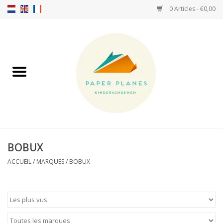
0 Articles - €0,00
Accueil
FW26-27
SS26
A PROPOS DE NOUS!
BOBUX
HELLO HOSSY casquettes
ACCUEIL
/
MARQUES
/
BOBUX
SALTIES
JEUNE PREMIER