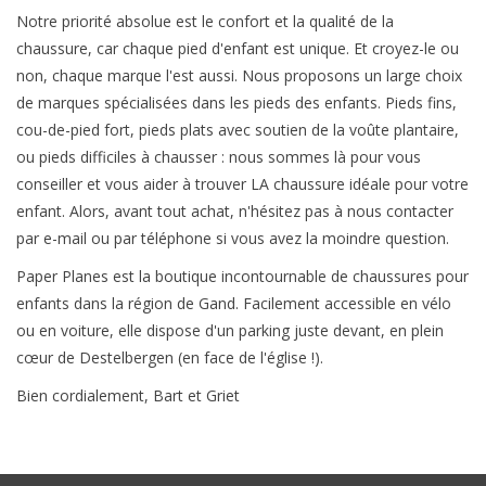
Notre priorité absolue est le confort et la qualité de la
SOFTSOLES
chaussure, car chaque pied d'enfant est unique. Et croyez-le ou
non, chaque marque l'est aussi. Nous proposons un large choix
de marques spécialisées dans les pieds des enfants. Pieds fins,
ACCESSOIRES
cou-de-pied fort, pieds plats avec soutien de la voûte plantaire,
ou pieds difficiles à chausser : nous sommes là pour vous
Cartes-cadeaux
conseiller et vous aider à trouver LA chaussure idéale pour votre
enfant. Alors, avant tout achat, n'hésitez pas à nous contacter
MESUREZ LES PIEDS!
par e-mail ou par téléphone si vous avez la moindre question.
Paper Planes est la boutique incontournable de chaussures pour
#MYCLIENTSARETHECUTEST
enfants dans la région de Gand. Facilement accessible en vélo
ou en voiture, elle dispose d'un parking juste devant, en plein
cœur de Destelbergen (en face de l'église !).
Bien cordialement, Bart et Griet