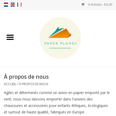
0 Articles - €0,00
Accueil
FW26-27
SS26
A PROPOS DE NOUS!
À propos de nous
HELLO HOSSY casquettes
ACCUEIL
/
À PROPOS DE NOUS
Agiles et déterminés comme un avion en papier emporté par le
SALTIES
vent, nous nous laissons emporter dans l'univers des
chaussures et accessoires pour enfants éthiques, écologiques
et surtout de haute qualité, fabriqués en Europe.
JEUNE PREMIER