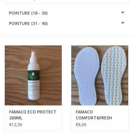
SOFTSOLES
POINTURE (18 - 30)
POINTURE (31 - 40)
ACCESSOIRES
Cartes-cadeaux
MESUREZ LES PIEDS!
#MYCLIENTSARETHECUTEST
FAMACO ECO PROTECT
FAMACO
200ML
COMFORT&FRESH
INLEGZOLEN
€12,50
€9,00