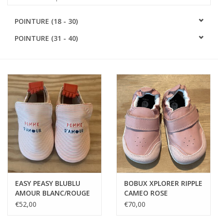
SOFTSOLES
POINTURE (18 - 30)
POINTURE (31 - 40)
ACCESSOIRES
Cartes-cadeaux
MESUREZ LES PIEDS!
#MYCLIENTSARETHECUTEST
EASY PEASY BLUBLU
BOBUX XPLORER RIPPLE
AMOUR BLANC/ROUGE
CAMEO ROSE
€52,00
€70,00