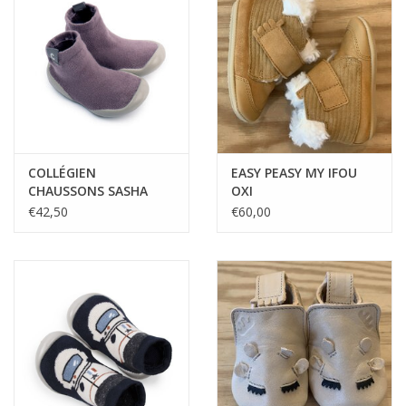
COLLÉGIEN
EASY PEASY MY IFOU
CHAUSSONS SASHA
OXI
GLYCINE DU JAPON
€42,50
€60,00