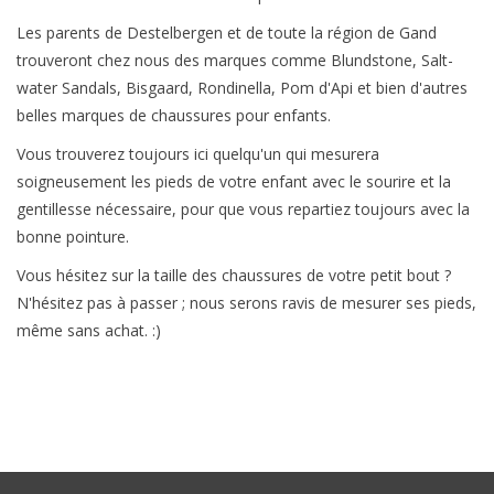
Les parents de Destelbergen et de toute la région de Gand
SOFTSOLES
trouveront chez nous des marques comme Blundstone, Salt-
water Sandals, Bisgaard, Rondinella, Pom d'Api et bien d'autres
ACCESSOIRES
belles marques de chaussures pour enfants.
Vous trouverez toujours ici quelqu'un qui mesurera
Cartes-cadeaux
soigneusement les pieds de votre enfant avec le sourire et la
gentillesse nécessaire, pour que vous repartiez toujours avec la
MESUREZ LES PIEDS!
bonne pointure.
Vous hésitez sur la taille des chaussures de votre petit bout ?
#MYCLIENTSARETHECUTEST
N'hésitez pas à passer ; nous serons ravis de mesurer ses pieds,
même sans achat. :)