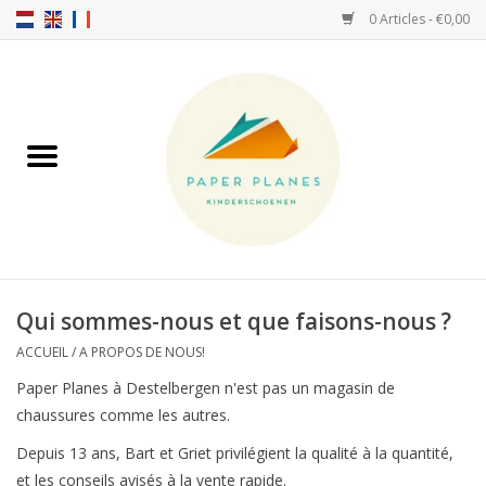
0 Articles - €0,00
Accueil
FW26-27
SS26
A PROPOS DE NOUS!
Qui sommes-nous et que faisons-nous ?
HELLO HOSSY casquettes
ACCUEIL
/
A PROPOS DE NOUS!
Paper Planes à Destelbergen n'est pas un magasin de
SALTIES
chaussures comme les autres.
Depuis 13 ans, Bart et Griet privilégient la qualité à la quantité,
JEUNE PREMIER
et les conseils avisés à la vente rapide.