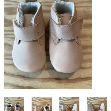
SOFTSOLES
ACCESSOIRES
Cartes-cadeaux
MESUREZ LES PIEDS!
#MYCLIENTSARETHECUTEST