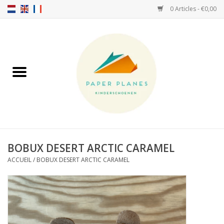
0 Articles - €0,00
Accueil
FW26-27
SS26
A PROPOS DE NOUS!
BOBUX DESERT ARCTIC CARAMEL
ACCUEIL
/
BOBUX DESERT ARCTIC CARAMEL
HELLO HOSSY casquettes
SALTIES
JEUNE PREMIER