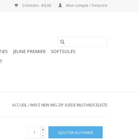
0 Articles - €0,00
Mon compte / S'inscrire
TIES
JEUNE PREMIER
SOFTSOLES
T
ACCUEIL
/
W6YZ NEW MIG ZIP SUEDE MILITARE/CELESTE
+
AJOUTER AU PANIER
-