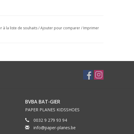
r à la liste de souhaits
/
Ajouter pour comparer
/
Imprimer
BVBA BAT-GIER
PAPER PLANES KIDSSHOES
0032 9 279 93 94
info@paper-planes.be