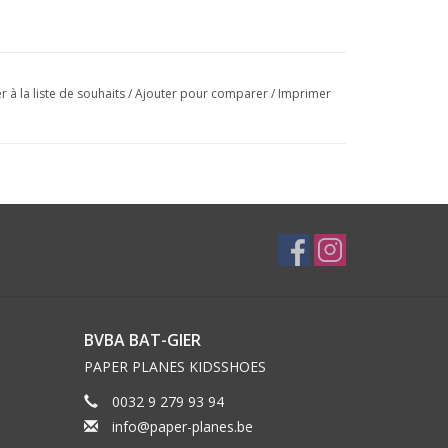
r à la liste de souhaits
/
Ajouter pour comparer
/
Imprimer
BVBA BAT-GIER
PAPER PLANES KIDSSHOES
0032 9 279 93 94
info@paper-planes.be