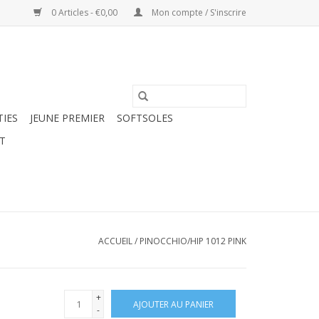
0 Articles - €0,00
Mon compte / S'inscrire
TIES
JEUNE PREMIER
SOFTSOLES
T
ACCUEIL
/
PINOCCHIO/HIP 1012 PINK
+
AJOUTER AU PANIER
-