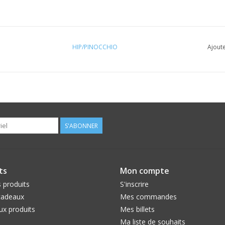
HIP/PINOCCHIO
Ajoute
S'ABONNER
ts
Mon compte
 produits
S'inscrire
cadeaux
Mes commandes
x produits
Mes billets
Ma liste de souhaits