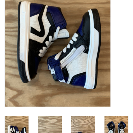
SOFTSOLES
ACCESSOIRES
Cartes-cadeaux
MESUREZ LES PIEDS!
#MYCLIENTSARETHECUTEST