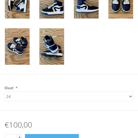
Maat:
*
€100,00
+