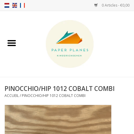
0 Articles - €0,00
Accueil
FW26-27
SS26
A PROPOS DE NOUS!
PINOCCHIO/HIP 1012 COBALT COMBI
ACCUEIL
/
PINOCCHIO/HIP 1012 COBALT COMBI
HELLO HOSSY casquettes
SALTIES
JEUNE PREMIER