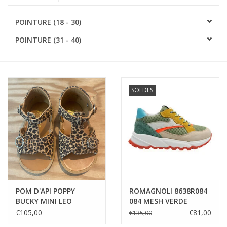
SOFTSOLES
POINTURE (18 - 30)
POINTURE (31 - 40)
ACCESSOIRES
Cartes-cadeaux
SOLDES
MESUREZ LES PIEDS!
#MYCLIENTSARETHECUTEST
POM D'API POPPY
ROMAGNOLI 8638R084
BUCKY MINI LEO
084 MESH VERDE
SAHARA
AMAZZONIA
€105,00
€81,00
€135,00