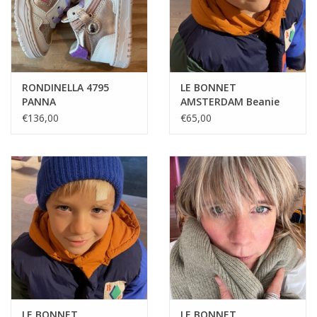
RONDINELLA 4795
LE BONNET
PANNA
AMSTERDAM Beanie
Sand
€136,00
€65,00
LE BONNET
LE BONNET