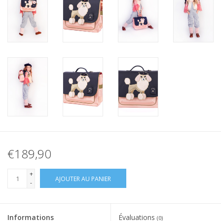
€189,90
+
AJOUTER AU PANIER
-
Informations
Évaluations
(0)