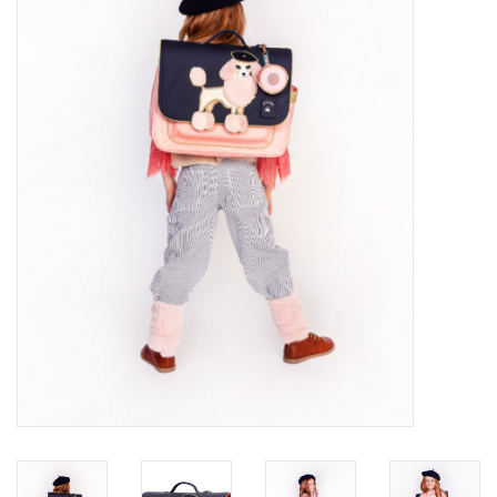
SOFTSOLES
ACCESSOIRES
Cartes-cadeaux
MESUREZ LES PIEDS!
#MYCLIENTSARETHECUTEST