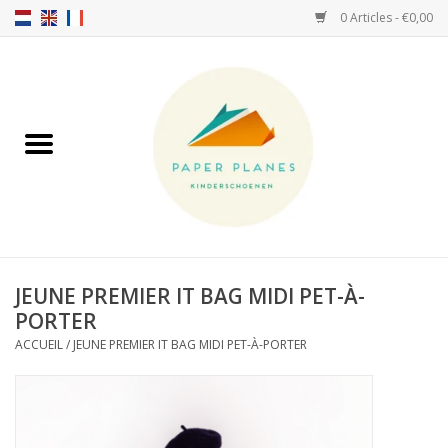
0 Articles - €0,00
Accueil
FW26-27
SS26
A PROPOS DE NOUS!
JEUNE PREMIER IT BAG MIDI PET-À-
PORTER
HELLO HOSSY casquettes
ACCUEIL
/
JEUNE PREMIER IT BAG MIDI PET-À-PORTER
SALTIES
JEUNE PREMIER