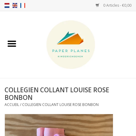
0 Articles - €0,00
Accueil
FW26-27
SS26
A PROPOS DE NOUS!
COLLEGIEN COLLANT LOUISE ROSE
BONBON
HELLO HOSSY casquettes
ACCUEIL
/
COLLEGIEN COLLANT LOUISE ROSE BONBON
SALTIES
JEUNE PREMIER