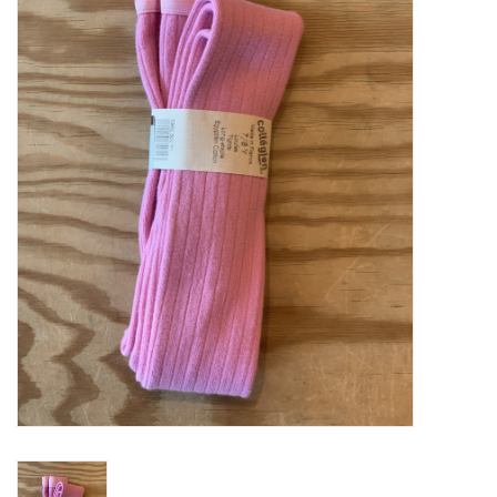
SOFTSOLES
ACCESSOIRES
Cartes-cadeaux
MESUREZ LES PIEDS!
#MYCLIENTSARETHECUTEST