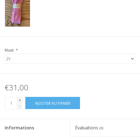
Maat:
*
€31,00
+
AJOUTER AU PANIER
-
Informations
Évaluations
(0)