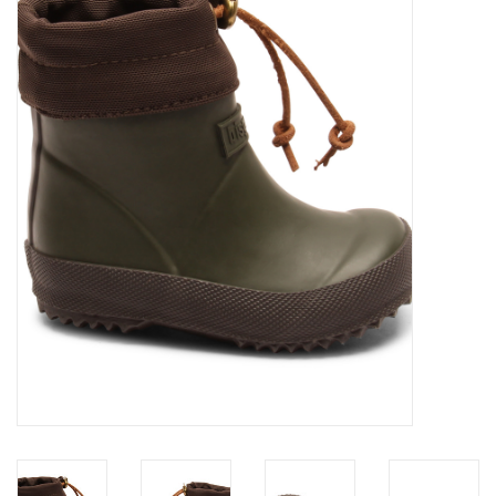
SOFTSOLES
ACCESSOIRES
Cartes-cadeaux
MESUREZ LES PIEDS!
#MYCLIENTSARETHECUTEST