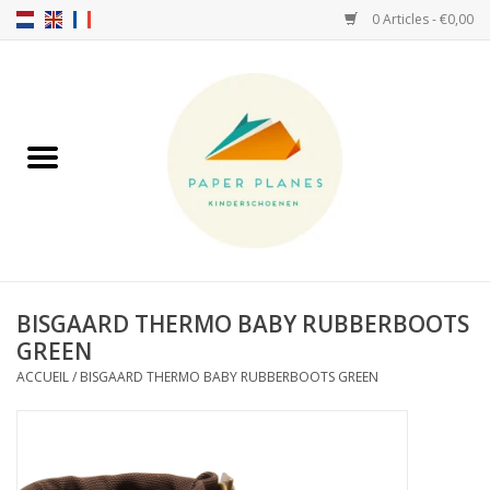
0 Articles - €0,00
Accueil
FW26-27
SS26
A PROPOS DE NOUS!
BISGAARD THERMO BABY RUBBERBOOTS
GREEN
HELLO HOSSY casquettes
ACCUEIL
/
BISGAARD THERMO BABY RUBBERBOOTS GREEN
SALTIES
JEUNE PREMIER