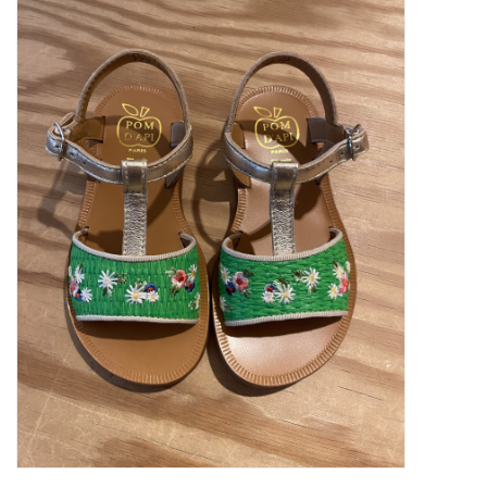
SOFTSOLES
ACCESSOIRES
Cadeaubonnen
METEN IS WETEN!
#MYCLIENTSARETHECUTEST