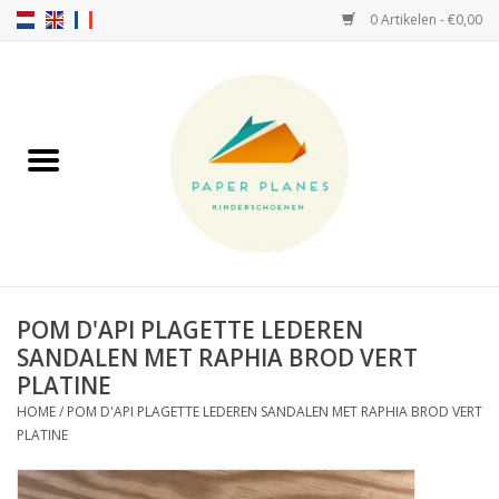
0 Artikelen - €0,00
Home
FW26-27
SS26
OVER ONS!
POM D'API PLAGETTE LEDEREN
SANDALEN MET RAPHIA BROD VERT
HELLO HOSSY petten
PLATINE
HOME
/
POM D'API PLAGETTE LEDEREN SANDALEN MET RAPHIA BROD VERT
SALTIES
PLATINE
JEUNE PREMIER