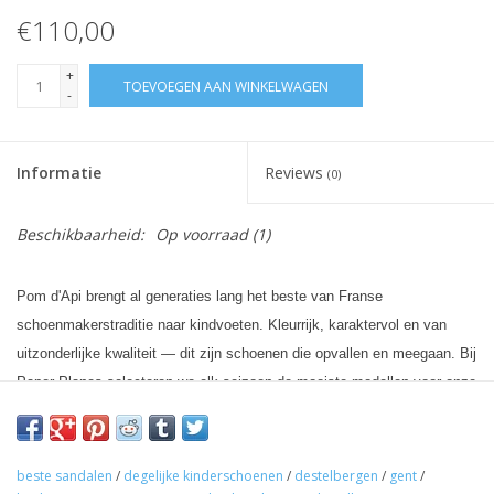
€110,00
+
TOEVOEGEN AAN WINKELWAGEN
-
Informatie
Reviews
(0)
Beschikbaarheid:
Op voorraad
(1)
Pom d'Api brengt al generaties lang het beste van Franse
schoenmakerstraditie naar kindvoeten. Kleurrijk, karaktervol en van
uitzonderlijke kwaliteit — dit zijn schoenen die opvallen en meegaan. Bij
Paper Planes selecteren we elk seizoen de mooiste modellen voor onze
klanten in Destelbergen en de regio Gent.
beste sandalen
/
degelijke kinderschoenen
/
destelbergen
/
gent
/