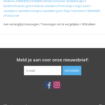
kinderen
/
KINDERSCHOENEN
/
kinderschoenen destelbergen
/
kinderschoenen gent
/
lederen sneakers
/
Pom d’api
/
regio Gent
/
sandalen
/
sandalen meisjes
/
sandalen pom d’api
/
schoenen
/
SNEAKERS
/
POM D'API
Aan verlanglijst toevoegen
/
Toevoegen om te vergelijken
/
Afdrukken
Meld je aan voor onze nieuwsbrief:
ABONNEER