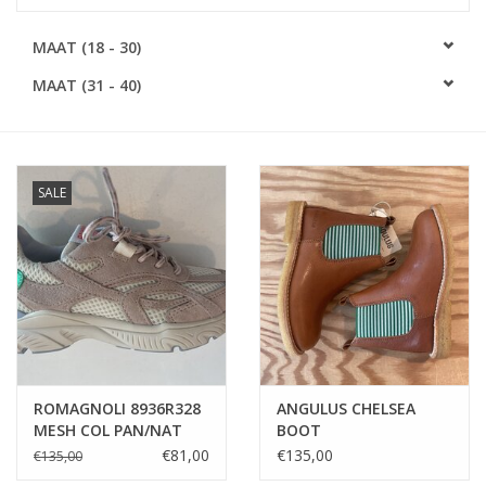
SOFTSOLES
MAAT (18 - 30)
MAAT (31 - 40)
ACCESSOIRES
Cadeaubonnen
SALE
METEN IS WETEN!
#MYCLIENTSARETHECUTEST
ROMAGNOLI 8936R328
ANGULUS CHELSEA
MESH COL PAN/NAT
BOOT
PANNA
COGNAC/STRIPES
€81,00
€135,00
€135,00