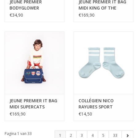
JEUNE PREMIER
JEUNE PREMIER IT BAG
BODYGLOWER
MIDI KING OF THE
UNICORN GOLD
COBBLES
€34,90
€169,90
JEUNE PREMIER IT BAG
COLLÉGIEN NICO
MIDI SUPERCATS
RAYURES SPORT
GLACIER
€169,90
€14,50
Pagina 1 van 33
1
2
3
4
5
33