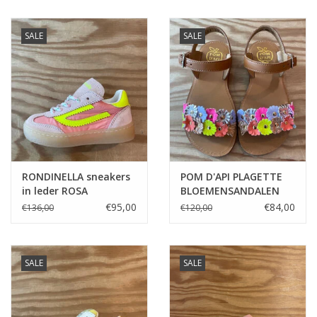
SALE
SALE
RONDINELLA sneakers
POM D'API PLAGETTE
in leder ROSA
BLOEMENSANDALEN
€95,00
€84,00
€136,00
€120,00
SALE
SALE