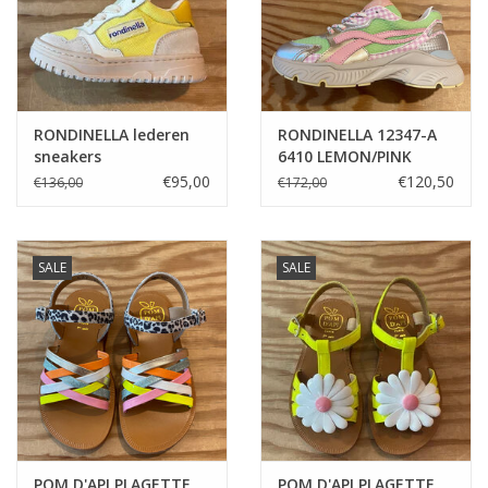
RONDINELLA lederen
RONDINELLA 12347-A
sneakers
6410 LEMON/PINK
€95,00
€120,50
€136,00
€172,00
SALE
SALE
POM D'API PLAGETTE
POM D'API PLAGETTE