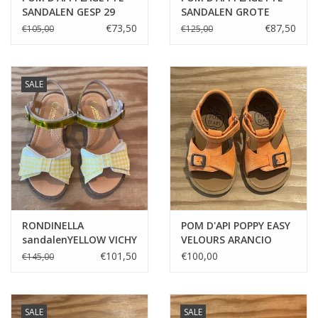
SANDALEN GESP 29
SANDALEN GROTE
BLOEM 31
€73,50
€87,50
€105,00
€125,00
SALE
RONDINELLA
POM D'API POPPY EASY
sandalenYELLOW VICHY
VELOURS ARANCIO
€101,50
€100,00
€145,00
SALE
SALE