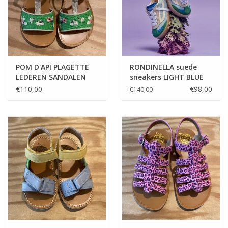
POM D'API PLAGETTE
RONDINELLA suede
LEDEREN SANDALEN
sneakers LIGHT BLUE
MET RAFFIA
€110,00
€98,00
€140,00