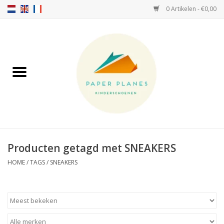
0 Artikelen - €0,00
Home
FW26-27
SS26
OVER ONS!
Producten getagd met SNEAKERS
HELLO HOSSY petten
HOME
/
TAGS
/
SNEAKERS
SALTIES
JEUNE PREMIER