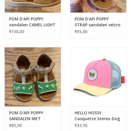
POM D'API POPPY
POM D'API POPPY
sandalen CAMEL LIGHT
STRAP sandalen velcro
MINI LEO PEONIA
€100,00
€95,00
POM D'API POPPY
HELLO HOSSY
SANDALEN MET
Casquette Stereo Dog
VELCRO
€85,00
€33,50