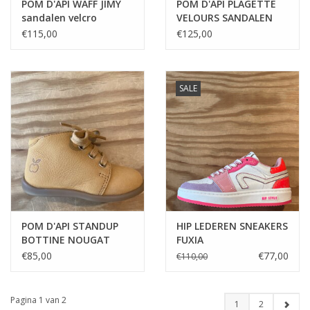
POM D'API WAFF JIMY
POM D'API PLAGETTE
sandalen velcro
VELOURS SANDALEN
MET GESP
€115,00
€125,00
SALE
POM D'API STANDUP
HIP LEDEREN SNEAKERS
BOTTINE NOUGAT
FUXIA
eerste stapper
€85,00
€77,00
€110,00
Pagina 1 van 2
1
2