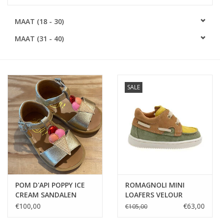
SOFTSOLES
MAAT (18 - 30)
MAAT (31 - 40)
ACCESSOIRES
Cadeaubonnen
SALE
METEN IS WETEN!
#MYCLIENTSARETHECUTEST
POM D'API POPPY ICE
ROMAGNOLI MINI
CREAM SANDALEN
LOAFERS VELOUR
GESP
LIMONE
€100,00
€63,00
€105,00