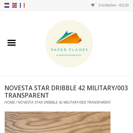
0 Artikelen - €0,00
Home
FW26-27
SS26
OVER ONS!
NOVESTA STAR DRIBBLE 42 MILITARY/003
TRANSPARENT
HELLO HOSSY petten
HOME
/
NOVESTA STAR DRIBBLE 42 MILITARY/003 TRANSPARENT
SALTIES
JEUNE PREMIER