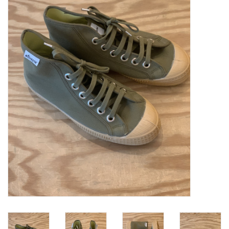
SOFTSOLES
ACCESSOIRES
Cadeaubonnen
METEN IS WETEN!
#MYCLIENTSARETHECUTEST