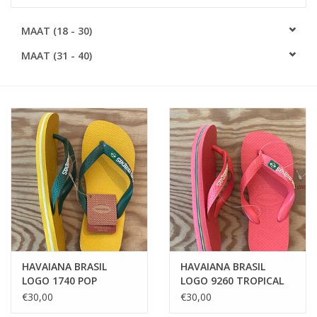
SOFTSOLES
MAAT (18 - 30)
MAAT (31 - 40)
ACCESSOIRES
Cadeaubonnen
METEN IS WETEN!
#MYCLIENTSARETHECUTEST
HAVAIANA BRASIL
HAVAIANA BRASIL
LOGO 1740 POP
LOGO 9260 TROPICAL
YELLOW
CORAIL
€30,00
€30,00