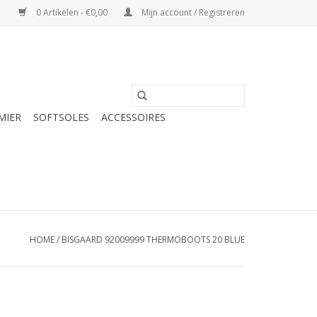
0 Artikelen - €0,00
Mijn account / Registreren
MIER
SOFTSOLES
ACCESSOIRES
HOME
/
BISGAARD 92009999 THERMOBOOTS 20 BLUE