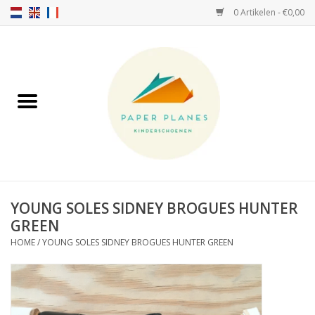
0 Artikelen - €0,00
Home
FW26-27
SS26
OVER ONS!
YOUNG SOLES SIDNEY BROGUES HUNTER
GREEN
HELLO HOSSY petten
HOME
/
YOUNG SOLES SIDNEY BROGUES HUNTER GREEN
SALTIES
JEUNE PREMIER