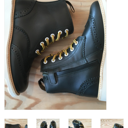
SOFTSOLES
ACCESSOIRES
Cadeaubonnen
METEN IS WETEN!
#MYCLIENTSARETHECUTEST