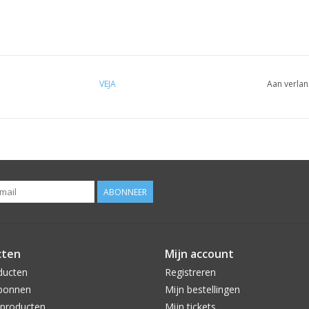
VEJA
Aan verlan
ABONNEER
cten
Mijn account
ducten
Registreren
bonnen
Mijn bestellingen
producten
Mijn tickets