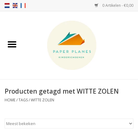
0 Artikelen - €0,00
Home
FW26-27
SS26
OVER ONS!
Producten getagd met WITTE ZOLEN
HELLO HOSSY petten
HOME
/
TAGS
/
WITTE ZOLEN
SALTIES
JEUNE PREMIER