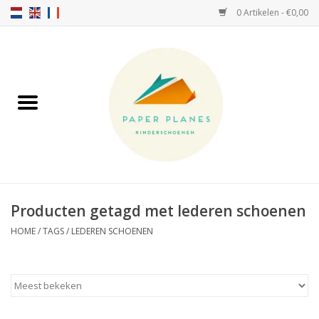
0 Artikelen - €0,00
Home
FW26-27
SS26
OVER ONS!
Producten getagd met lederen schoenen
HELLO HOSSY petten
HOME
/
TAGS
/
LEDEREN SCHOENEN
SALTIES
JEUNE PREMIER