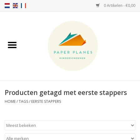
0 Artikelen - €0,00
Home
FW26-27
SS26
OVER ONS!
Producten getagd met eerste stappers
HELLO HOSSY petten
HOME
/
TAGS
/
EERSTE STAPPERS
SALTIES
JEUNE PREMIER