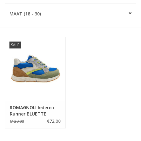
SOFTSOLES
MAAT (18 - 30)
ACCESSOIRES
SALE
Cadeaubonnen
METEN IS WETEN!
#MYCLIENTSARETHECUTEST
ROMAGNOLI lederen
Runner BLUETTE
€72,00
€120,00