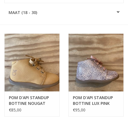
SOFTSOLES
MAAT (18 - 30)
ACCESSOIRES
Cadeaubonnen
METEN IS WETEN!
#MYCLIENTSARETHECUTEST
POM D'API STANDUP
POM D'API STANDUP
BOTTINE NOUGAT
BOTTINE LUX PINK
eerste stapper
eerstestappers
€85,00
€95,00