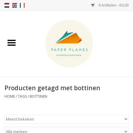
0 Artikelen - €0,00
Home
FW26-27
SS26
OVER ONS!
Producten getagd met bottinen
HELLO HOSSY petten
HOME
/
TAGS
/
BOTTINEN
SALTIES
JEUNE PREMIER