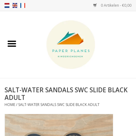
0 Artikelen - €0,00
Home
FW26-27
SS26
OVER ONS!
SALT-WATER SANDALS SWC SLIDE BLACK
ADULT
HELLO HOSSY petten
HOME
/
SALT-WATER SANDALS SWC SLIDE BLACK ADULT
SALTIES
JEUNE PREMIER