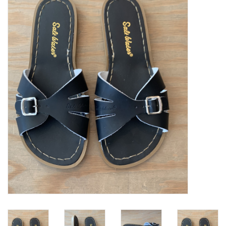
SOFTSOLES
ACCESSOIRES
Cadeaubonnen
METEN IS WETEN!
#MYCLIENTSARETHECUTEST