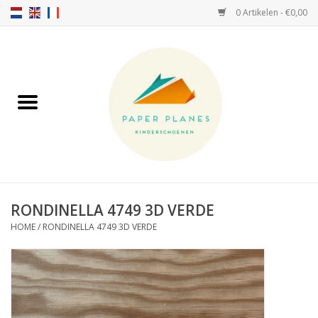
0 Artikelen - €0,00
Home
FW26-27
SS26
OVER ONS!
RONDINELLA 4749 3D VERDE
HOME
/
RONDINELLA 4749 3D VERDE
HELLO HOSSY petten
SALTIES
JEUNE PREMIER