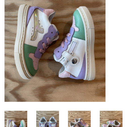
SOFTSOLES
ACCESSOIRES
Cadeaubonnen
METEN IS WETEN!
#MYCLIENTSARETHECUTEST