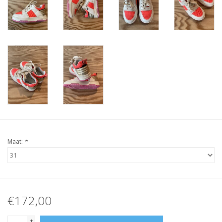
Maat:
*
€172,00
+