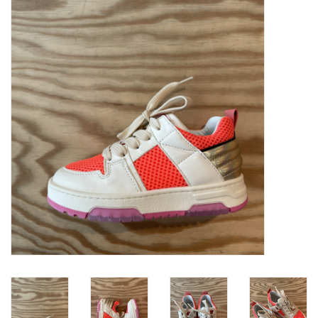
SOFTSOLES
ACCESSOIRES
Cadeaubonnen
METEN IS WETEN!
#MYCLIENTSARETHECUTEST