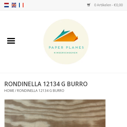
0 Artikelen - €0,00
Home
FW26-27
SS26
OVER ONS!
RONDINELLA 12134 G BURRO
HOME
/
RONDINELLA 12134 G BURRO
HELLO HOSSY petten
SALTIES
JEUNE PREMIER