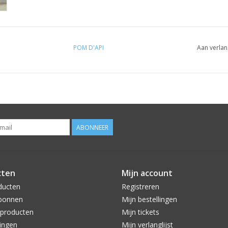
POM D'API
Aan verlan
ABONNEER
cten
Mijn account
ducten
Registreren
bonnen
Mijn bestellingen
producten
Mijn tickets
ingen
Mijn verlanglijst