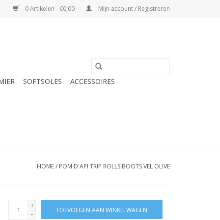
0 Artikelen - €0,00
Mijn account / Registreren
MIER
SOFTSOLES
ACCESSOIRES
HOME
/
POM D'API TRIP ROLLS BOOTS VEL OLIVE
+
TOEVOEGEN AAN WINKELWAGEN
-