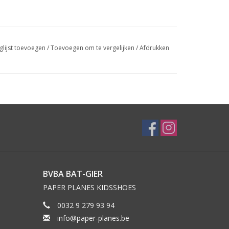
glijst toevoegen
/
Toevoegen om te vergelijken
/
Afdrukken
BVBA BAT-GIER
PAPER PLANES KIDSSHOES
0032 9 279 93 94
info@paper-planes.be