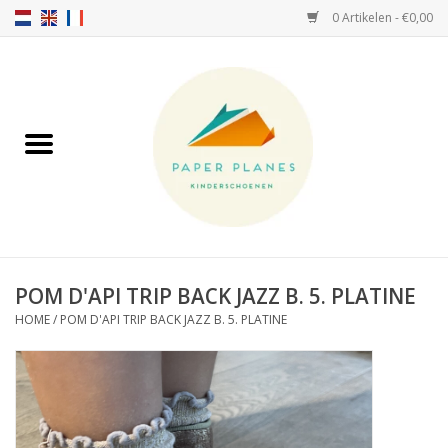
0 Artikelen - €0,00
Home
FW26-27
SS26
OVER ONS!
POM D'API TRIP BACK JAZZ B. 5. PLATINE
HOME
/
POM D'API TRIP BACK JAZZ B. 5. PLATINE
HELLO HOSSY petten
SALTIES
JEUNE PREMIER