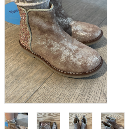
SOFTSOLES
ACCESSOIRES
Cadeaubonnen
METEN IS WETEN!
#MYCLIENTSARETHECUTEST