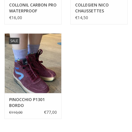
COLLONIL CARBON PRO
COLLEGIEN NICO
WATERPROOF
CHAUSSETTES
PROTECTION SPRAY
RAYURES SPORT
€16,00
€14,50
300ML
BORDEAUX GRAND CRU
SALE
PINOCCHIO P1301
BORDO
€77,00
€110,00