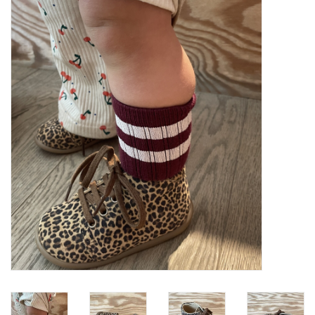
SOFTSOLES
ACCESSOIRES
Cadeaubonnen
METEN IS WETEN!
#MYCLIENTSARETHECUTEST