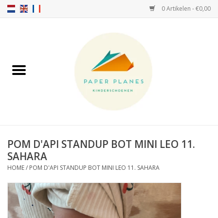
0 Artikelen - €0,00
Home
FW26-27
SS26
OVER ONS!
POM D'API STANDUP BOT MINI LEO 11.
SAHARA
HELLO HOSSY petten
HOME
/
POM D'API STANDUP BOT MINI LEO 11. SAHARA
SALTIES
JEUNE PREMIER