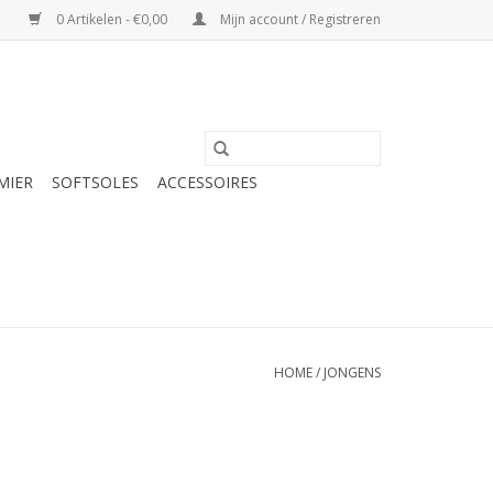
0 Artikelen - €0,00
Mijn account / Registreren
MIER
SOFTSOLES
ACCESSOIRES
HOME
/
JONGENS