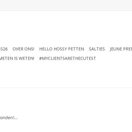
SS26
OVER ONS!
HELLO HOSSY PETTEN
SALTIES
JEUNE PRE
METEN IS WETEN!
#MYCLIENTSARETHECUTEST
onden!...