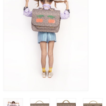
SOFTSOLES
ACCESSOIRES
Cadeaubonnen
METEN IS WETEN!
#MYCLIENTSARETHECUTEST