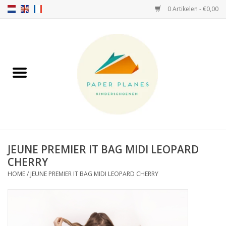
0 Artikelen - €0,00
Home
FW26-27
SS26
OVER ONS!
JEUNE PREMIER IT BAG MIDI LEOPARD
CHERRY
HELLO HOSSY petten
HOME
/
JEUNE PREMIER IT BAG MIDI LEOPARD CHERRY
SALTIES
JEUNE PREMIER