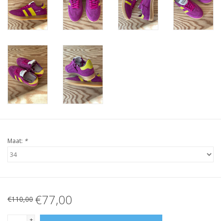
Maat:
*
€77,00
€110,00
+