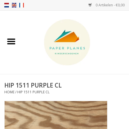
0 Artikelen - €0,00
Home
FW26-27
SS26
OVER ONS!
HIP 1511 PURPLE CL
HOME
/
HIP 1511 PURPLE CL
HELLO HOSSY petten
SALTIES
JEUNE PREMIER