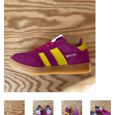
SOFTSOLES
ACCESSOIRES
Cadeaubonnen
METEN IS WETEN!
#MYCLIENTSARETHECUTEST