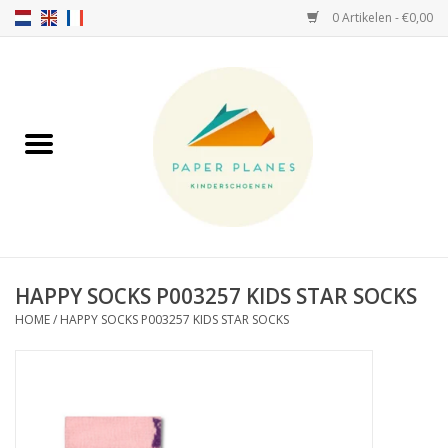
0 Artikelen - €0,00
Home
FW26-27
SS26
OVER ONS!
HAPPY SOCKS P003257 KIDS STAR SOCKS
HOME
/
HAPPY SOCKS P003257 KIDS STAR SOCKS
HELLO HOSSY petten
SALTIES
JEUNE PREMIER