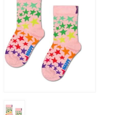
SOFTSOLES
ACCESSOIRES
Cadeaubonnen
METEN IS WETEN!
#MYCLIENTSARETHECUTEST