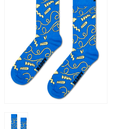
SOFTSOLES
ACCESSOIRES
Cadeaubonnen
METEN IS WETEN!
#MYCLIENTSARETHECUTEST