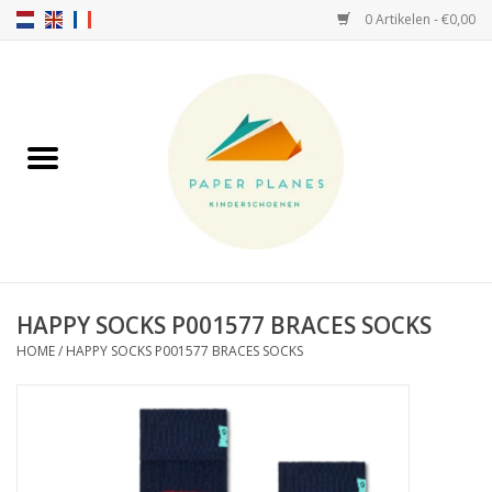
0 Artikelen - €0,00
Home
FW26-27
SS26
OVER ONS!
HAPPY SOCKS P001577 BRACES SOCKS
HOME
/
HAPPY SOCKS P001577 BRACES SOCKS
HELLO HOSSY petten
SALTIES
JEUNE PREMIER