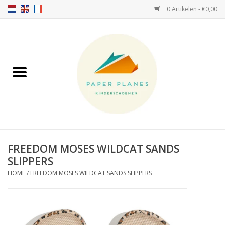
0 Artikelen - €0,00
Home
FW26-27
SS26
OVER ONS!
FREEDOM MOSES WILDCAT SANDS
SLIPPERS
HELLO HOSSY petten
HOME
/
FREEDOM MOSES WILDCAT SANDS SLIPPERS
SALTIES
JEUNE PREMIER