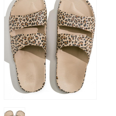
SOFTSOLES
ACCESSOIRES
Cadeaubonnen
METEN IS WETEN!
#MYCLIENTSARETHECUTEST