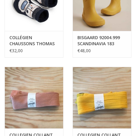
COLLÉGIEN
BISGAARD 92004.999
CHAUSSONS THOMAS
SCANDINAVIA 183
MUSTARD
€32,00
€48,00
COLLEGIEN COLLANT
COLLEGIEN COLLANT