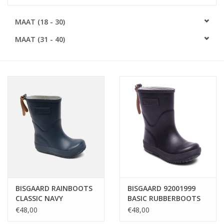
SOFTSOLES
MAAT (18 - 30)
MAAT (31 - 40)
ACCESSOIRES
Cadeaubonnen
METEN IS WETEN!
#MYCLIENTSARETHECUTEST
BISGAARD RAINBOOTS
BISGAARD 92001999
CLASSIC NAVY
BASIC RUBBERBOOTS
NAVY
€48,00
€48,00