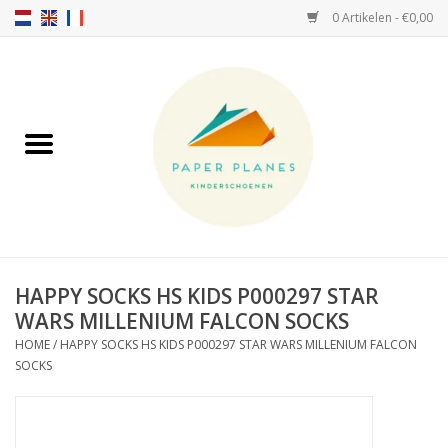
0 Artikelen - €0,00
Home
FW26-27
SS26
OVER ONS!
HAPPY SOCKS HS KIDS P000297 STAR
WARS MILLENIUM FALCON SOCKS
HELLO HOSSY petten
HOME
/
HAPPY SOCKS HS KIDS P000297 STAR WARS MILLENIUM FALCON
SOCKS
SALTIES
JEUNE PREMIER