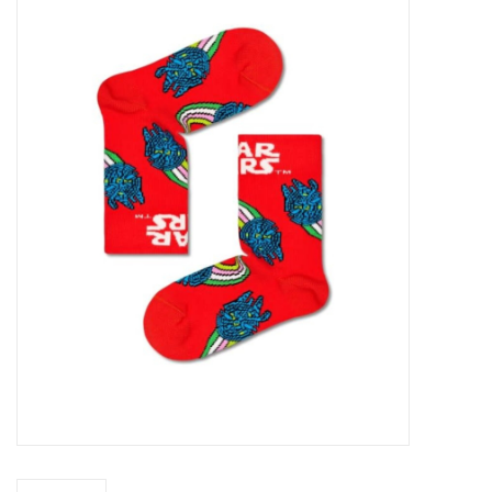
SOFTSOLES
ACCESSOIRES
Cadeaubonnen
METEN IS WETEN!
#MYCLIENTSARETHECUTEST