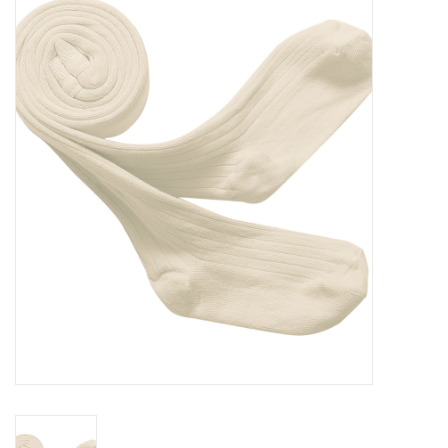
SOFTSOLES
ACCESSOIRES
Cadeaubonnen
METEN IS WETEN!
#MYCLIENTSARETHECUTEST