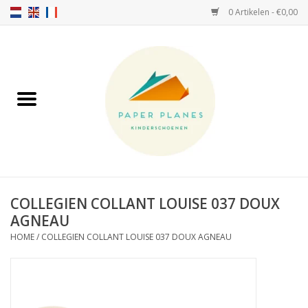
0 Artikelen - €0,00
Home
FW26-27
SS26
OVER ONS!
COLLEGIEN COLLANT LOUISE 037 DOUX
AGNEAU
HELLO HOSSY petten
HOME
/
COLLEGIEN COLLANT LOUISE 037 DOUX AGNEAU
SALTIES
JEUNE PREMIER