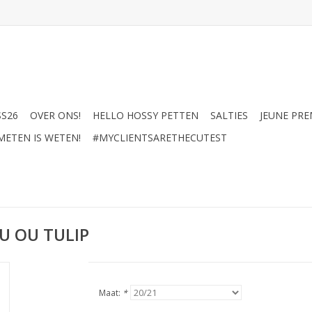
SS26
OVER ONS!
HELLO HOSSY PETTEN
SALTIES
JEUNE PRE
METEN IS WETEN!
#MYCLIENTSARETHECUTEST
U OU TULIP
Maat:
*