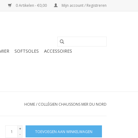
0 Artikelen - €0,00
Mijn account / Registreren
MIER
SOFTSOLES
ACCESSOIRES
HOME
/
COLLÉGIEN CHAUSSONS MER DU NORD
+
TOEVOEGEN AAN WINKELWAGEN
-