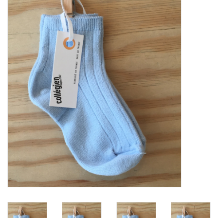
SOFTSOLES
ACCESSOIRES
Cadeaubonnen
METEN IS WETEN!
#MYCLIENTSARETHECUTEST