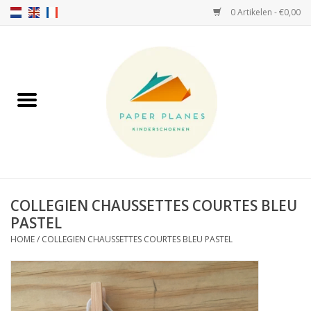
0 Artikelen - €0,00
Home
FW26-27
SS26
OVER ONS!
COLLEGIEN CHAUSSETTES COURTES BLEU
PASTEL
HELLO HOSSY petten
HOME
/
COLLEGIEN CHAUSSETTES COURTES BLEU PASTEL
SALTIES
JEUNE PREMIER