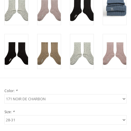
Color:
*
Size:
*