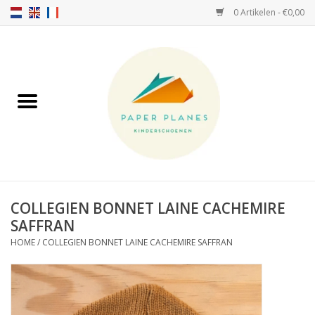
0 Artikelen - €0,00
Home
FW26-27
SS26
OVER ONS!
COLLEGIEN BONNET LAINE CACHEMIRE
SAFFRAN
HELLO HOSSY petten
HOME
/
COLLEGIEN BONNET LAINE CACHEMIRE SAFFRAN
SALTIES
JEUNE PREMIER