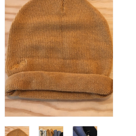
SOFTSOLES
ACCESSOIRES
Cadeaubonnen
METEN IS WETEN!
#MYCLIENTSARETHECUTEST