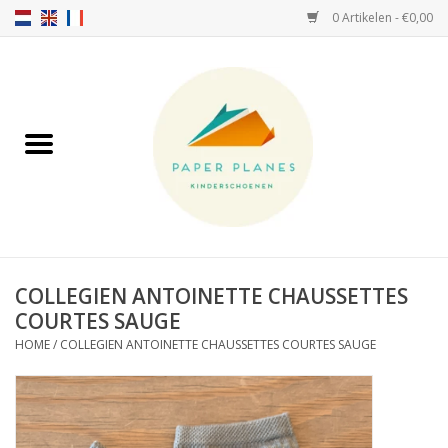
0 Artikelen - €0,00
Home
FW26-27
SS26
OVER ONS!
COLLEGIEN ANTOINETTE CHAUSSETTES
COURTES SAUGE
HELLO HOSSY petten
HOME
/
COLLEGIEN ANTOINETTE CHAUSSETTES COURTES SAUGE
SALTIES
JEUNE PREMIER