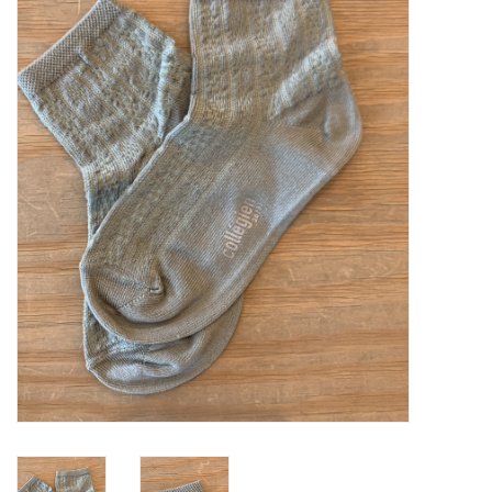
SOFTSOLES
ACCESSOIRES
Cadeaubonnen
METEN IS WETEN!
#MYCLIENTSARETHECUTEST