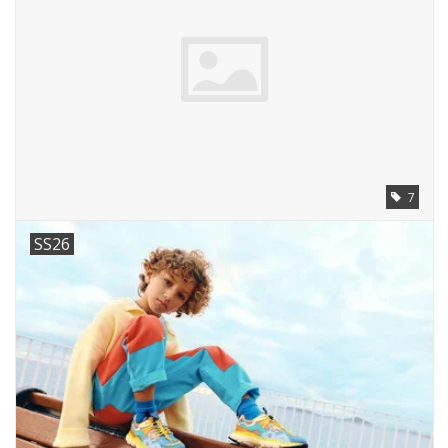
SOFTSOLES
ACCESSOIRES
Cadeaubonnen
7
METEN IS WETEN!
SS26
#MYCLIENTSARETHECUTEST