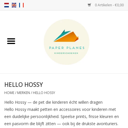
0 Artikelen - €0,00
Home
FW26-27
SS26
OVER ONS!
HELLO HOSSY
HELLO HOSSY petten
HOME
/
MERKEN
/
HELLO HOSSY
Hello Hossy — de pet die kinderen écht willen dragen
SALTIES
Hello Hossy maakt petten en accessoires voor kinderen met
een duidelijke persoonlijkheid. Speelse prints, frisse kleuren en
een pasvorm die blijft zitten — ook bij de drukste avonturiers.
JEUNE PREMIER