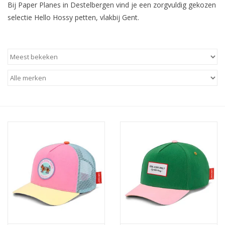
Bij Paper Planes in Destelbergen vind je een zorgvuldig gekozen
selectie Hello Hossy petten, vlakbij Gent.
SOFTSOLES
ACCESSOIRES
Cadeaubonnen
METEN IS WETEN!
#MYCLIENTSARETHECUTEST