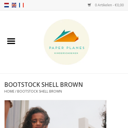
0 Artikelen - €0,00
Home
FW26-27
SS26
OVER ONS!
BOOTSTOCK SHELL BROWN
HOME
/
BOOTSTOCK SHELL BROWN
HELLO HOSSY petten
SALTIES
JEUNE PREMIER