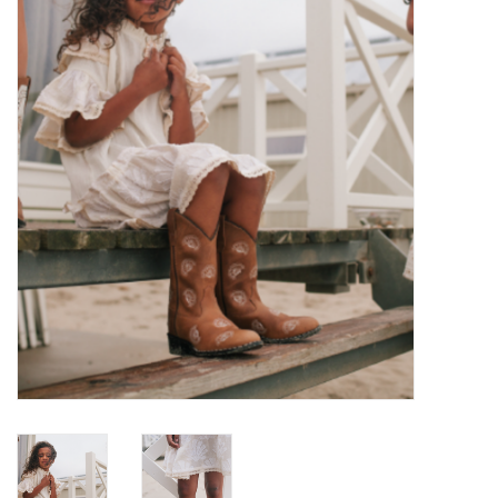
SOFTSOLES
ACCESSOIRES
Cadeaubonnen
METEN IS WETEN!
#MYCLIENTSARETHECUTEST